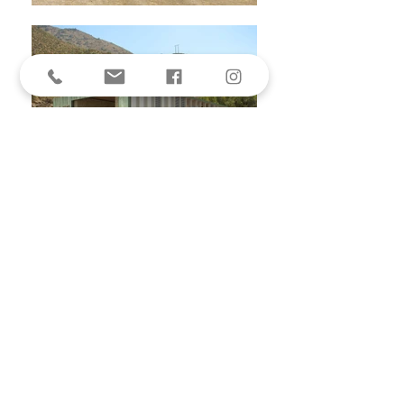
DISEÑO - ARQUITECTURA -
HABILITACIÓN - CONSTRUCCIÓN
- PAISAJISMO - ILUMINACIÓN
arquitectura@grupoe.cl
(56-